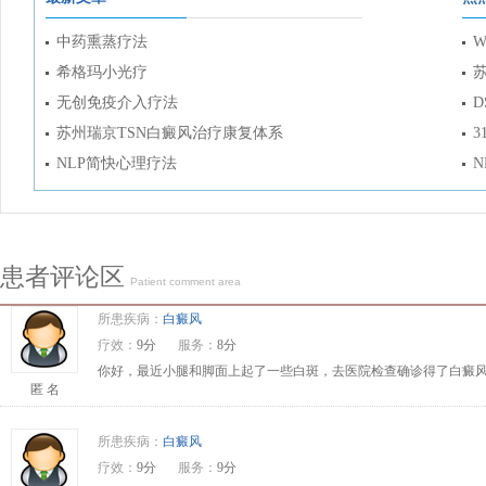
中药熏蒸疗法
W
希格玛小光疗
无创免疫介入疗法
D
苏州瑞京TSN白癜风治疗康复体系
3
NLP简快心理疗法
患者评论区
Patient comment area
所患疾病：
白癜风
疗效：
9分
服务：
8分
你好，最近小腿和脚面上起了一些白斑，去医院检查确诊得了白癜风
匿 名
所患疾病：
白癜风
疗效：
9分
服务：
9分