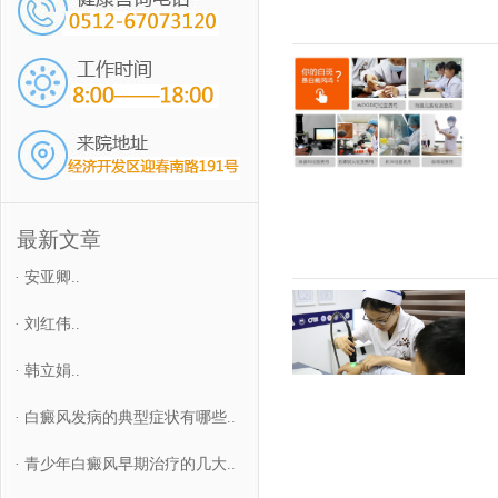
最新文章
·
安亚卿..
·
刘红伟..
·
韩立娟..
·
白癜风发病的典型症状有哪些..
·
青少年白癜风早期治疗的几大..