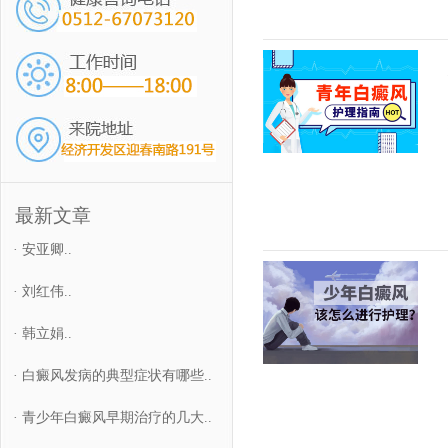
最新文章
·
安亚卿..
·
刘红伟..
·
韩立娟..
·
白癜风发病的典型症状有哪些..
·
青少年白癜风早期治疗的几大..