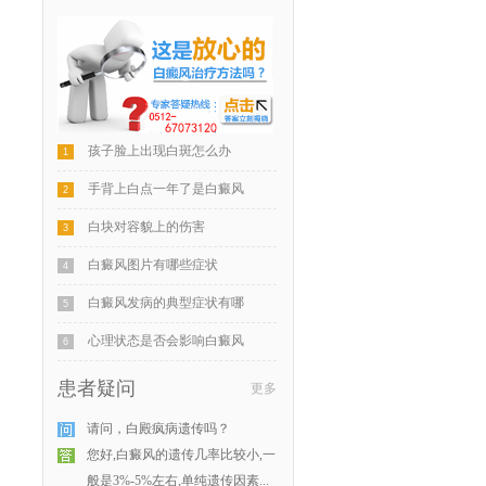
孩子脸上出现白斑怎么办
1
手背上白点一年了是白癜风
2
白块对容貌上的伤害
3
白癜风图片有哪些症状
4
白癜风发病的典型症状有哪
5
心理状态是否会影响白癜风
6
患者疑问
更多
请问，白殿疯病遗传吗？
您好,白癜风的遗传几率比较小,一
般是3%-5%左右,单纯遗传因素...