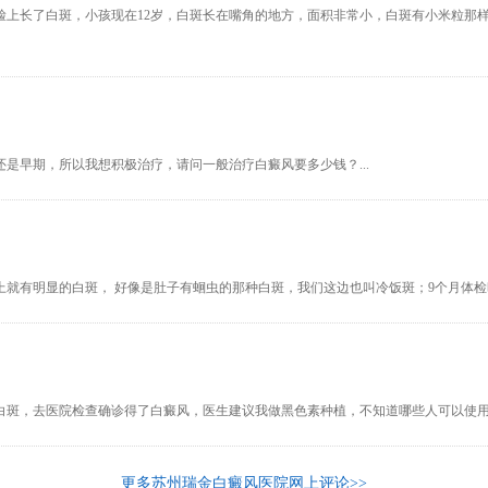
脸上长了白斑，小孩现在12岁，白斑长在嘴角的地方，面积非常小，白斑有小米粒那
是早期，所以我想积极治疗，请问一般治疗白癜风要多少钱？...
 脸上就有明显的白斑， 好像是肚子有蛔虫的那种白斑，我们这边也叫冷饭斑；9个月体检
白斑，去医院检查确诊得了白癜风，医生建议我做黑色素种植，不知道哪些人可以使用黑
更多苏州瑞金白癜风医院网上评论>>