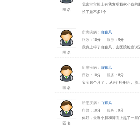
我家宝宝脸上有我发现我家小孩的
匿 名
长了差不多1个...
所患疾病：
白癜风
疗效：
10分
服务：
9分
我身上得了白癜风，去医院检查说还
匿 名
所患疾病：
白癜风
疗效：
10分
服务：
8分
宝宝10个月了， 从9个月开始，
匿 名
所患疾病：
白癜风
疗效：
10分
服务：
9分
你好，最近小腿和脚面上起了一些
匿 名