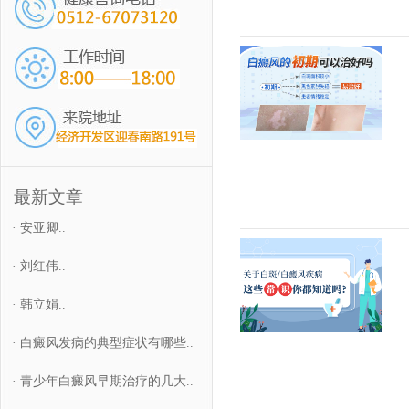
最新文章
·
安亚卿..
·
刘红伟..
·
韩立娟..
·
白癜风发病的典型症状有哪些..
·
青少年白癜风早期治疗的几大..