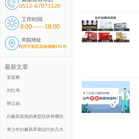
最新文章
·
安亚卿..
·
刘红伟..
·
韩立娟..
·
白癜风发病的典型症状有哪些..
·
青少年白癜风早期治疗的几大..