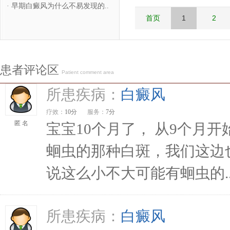
·
早期白癜风为什么不易发现的..
首页
1
2
患者评论区
Patient comment area
所患疾病：
白癜风
疗效：
10分
服务：
7分
匿 名
宝宝10个月了， 从9个月
蛔虫的那种白斑，我们这边
说这么小不大可能有蛔虫的..
所患疾病：
白癜风