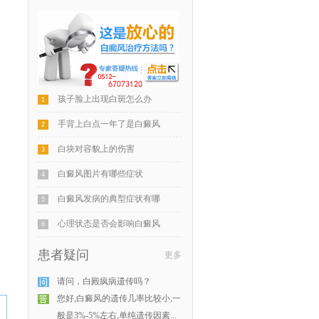
孩子脸上出现白斑怎么办
1
手背上白点一年了是白癜风
2
白块对容貌上的伤害
3
白癜风图片有哪些症状
4
白癜风发病的典型症状有哪
5
心理状态是否会影响白癜风
6
患者疑问
更多
请问，白殿疯病遗传吗？
您好,白癜风的遗传几率比较小,一
般是3%-5%左右,单纯遗传因素...