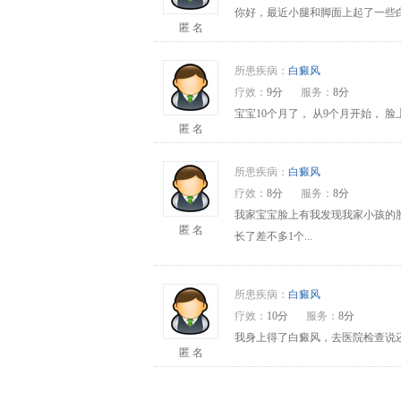
你好，最近小腿和脚面上起了一些
匿 名
所患疾病：
白癜风
疗效：
9分
服务：
8分
宝宝10个月了， 从9个月开始，
匿 名
所患疾病：
白癜风
疗效：
8分
服务：
8分
我家宝宝脸上有我发现我家小孩的
匿 名
长了差不多1个...
所患疾病：
白癜风
疗效：
10分
服务：
8分
我身上得了白癜风，去医院检查说还
匿 名