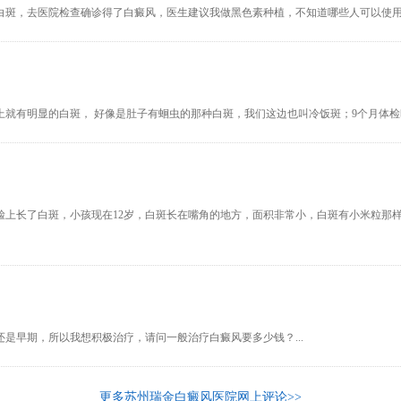
白斑，去医院检查确诊得了白癜风，医生建议我做黑色素种植，不知道哪些人可以使用黑
 脸上就有明显的白斑， 好像是肚子有蛔虫的那种白斑，我们这边也叫冷饭斑；9个月体检
脸上长了白斑，小孩现在12岁，白斑长在嘴角的地方，面积非常小，白斑有小米粒那
是早期，所以我想积极治疗，请问一般治疗白癜风要多少钱？...
更多苏州瑞金白癜风医院网上评论>>