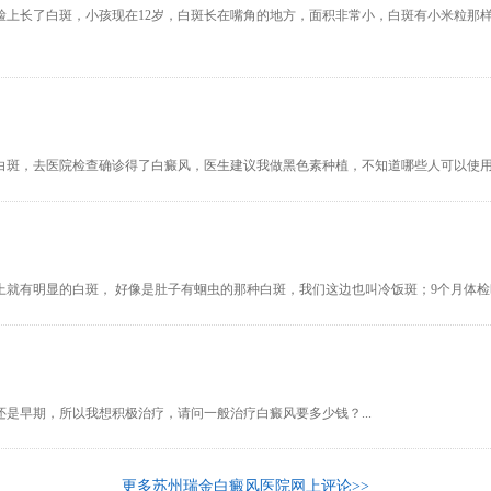
脸上长了白斑，小孩现在12岁，白斑长在嘴角的地方，面积非常小，白斑有小米粒那
白斑，去医院检查确诊得了白癜风，医生建议我做黑色素种植，不知道哪些人可以使用黑
 脸上就有明显的白斑， 好像是肚子有蛔虫的那种白斑，我们这边也叫冷饭斑；9个月体检
是早期，所以我想积极治疗，请问一般治疗白癜风要多少钱？...
更多苏州瑞金白癜风医院网上评论>>