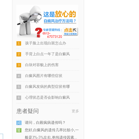
孩子脸上出现白斑怎么办
1
手背上白点一年了是白癜风
2
白块对容貌上的伤害
3
白癜风图片有哪些症状
4
白癜风发病的典型症状有哪
5
心理状态是否会影响白癜风
6
患者疑问
更多
请问，白殿疯病遗传吗？
您好,白癜风的遗传几率比较小,一
般是3%-5%左右,单纯遗传因素...