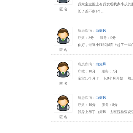
我家宝宝脸上有我发现我家小孩的
匿 名
长了差不多1个...
所患疾病：
白癜风
疗效：
8分
服务：
9分
你好，最近小腿和脚面上起了一些
匿 名
所患疾病：
白癜风
疗效：
10分
服务：
7分
宝宝10个月了， 从9个月开始，
匿 名
所患疾病：
白癜风
疗效：
10分
服务：
8分
我身上得了白癜风，去医院检查说还
匿 名