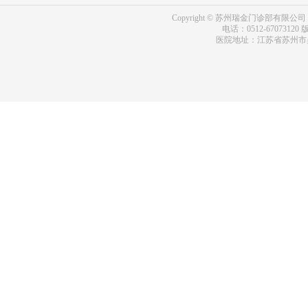
Copyright © 苏州瑞金门诊部有限公司 bdf.shxm
电话：0512-67073120
版
医院地址：江苏省苏州市