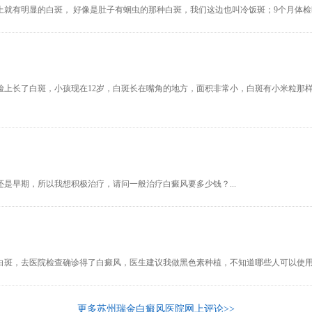
 脸上就有明显的白斑， 好像是肚子有蛔虫的那种白斑，我们这边也叫冷饭斑；9个月体检
脸上长了白斑，小孩现在12岁，白斑长在嘴角的地方，面积非常小，白斑有小米粒那
是早期，所以我想积极治疗，请问一般治疗白癜风要多少钱？...
白斑，去医院检查确诊得了白癜风，医生建议我做黑色素种植，不知道哪些人可以使用黑
更多苏州瑞金白癜风医院网上评论>>