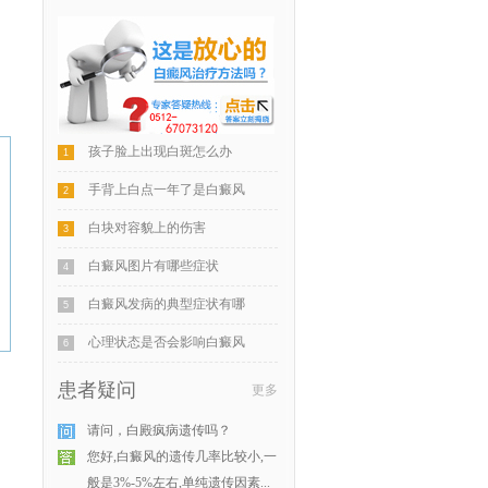
孩子脸上出现白斑怎么办
1
手背上白点一年了是白癜风
2
白块对容貌上的伤害
3
白癜风图片有哪些症状
4
白癜风发病的典型症状有哪
5
心理状态是否会影响白癜风
6
患者疑问
更多
请问，白殿疯病遗传吗？
您好,白癜风的遗传几率比较小,一
般是3%-5%左右,单纯遗传因素...