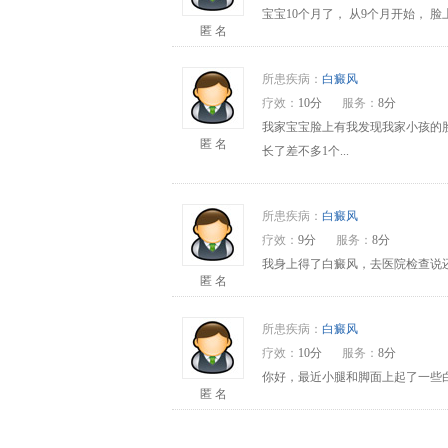
宝宝10个月了， 从9个月开始，
匿 名
所患疾病：
白癜风
疗效：
10分
服务：
8分
我家宝宝脸上有我发现我家小孩的
匿 名
长了差不多1个...
所患疾病：
白癜风
疗效：
9分
服务：
8分
我身上得了白癜风，去医院检查说还
匿 名
所患疾病：
白癜风
疗效：
10分
服务：
8分
你好，最近小腿和脚面上起了一些
匿 名