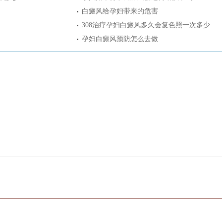
白癜风给孕妇带来的危害
308治疗孕妇白癜风多久会复色照一次多少
孕妇白癜风预防怎么去做