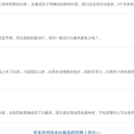
 脸上就有明显的白斑， 好像是肚子有蛔虫的那种白斑，我们这边也叫冷饭斑；9个月体检
是早期，所以我想积极治疗，请问一般治疗白癜风要多少钱？...
脸上长了白斑，小孩现在12岁，白斑长在嘴角的地方，面积非常小，白斑有小米粒那
白斑，去医院检查确诊得了白癜风，医生建议我做黑色素种植，不知道哪些人可以使用黑
更多苏州瑞金白癜风医院网上评论>>