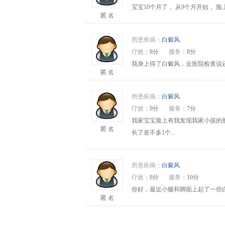
宝宝10个月了， 从9个月开始，
匿 名
所患疾病：
白癜风
疗效：
8分
服务：
8分
我身上得了白癜风，去医院检查说还
匿 名
所患疾病：
白癜风
疗效：
9分
服务：
7分
我家宝宝脸上有我发现我家小孩的
匿 名
长了差不多1个...
所患疾病：
白癜风
疗效：
8分
服务：
10分
你好，最近小腿和脚面上起了一些
匿 名