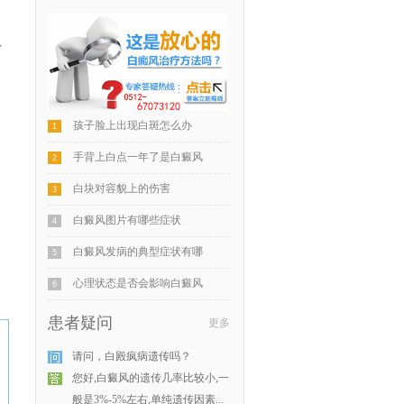
有
孩子脸上出现白斑怎么办
1
手背上白点一年了是白癜风
2
白块对容貌上的伤害
3
白癜风图片有哪些症状
4
白癜风发病的典型症状有哪
5
心理状态是否会影响白癜风
6
患者疑问
更多
请问，白殿疯病遗传吗？
您好,白癜风的遗传几率比较小,一
般是3%-5%左右,单纯遗传因素...