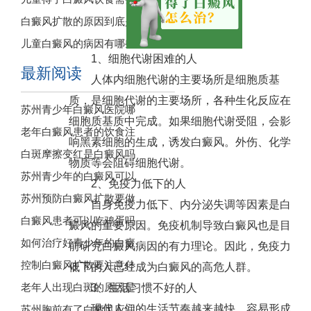
白癜风扩散的原因到底是
儿童白癜风的病因有哪些
1、细胞代谢困难的人
最新阅读
人体内细胞代谢的主要场所是细胞质基
质，是细胞代谢的主要场所，各种生化反应在
苏州青少年白癜风医院哪
细胞质基质中完成。如果细胞代谢受阻，会影
老年白癜风患者的饮食注
响黑素细胞的生成，诱发白癜风。外伤、化学
白斑摩擦变红是白癜风吗
物质等会阻碍细胞代谢。
苏州青少年的白癜风可以
2、免疫力低下的人
苏州预防白癜风扩散要做
自身免疫力低下、内分泌失调等因素是白
白癜风患者可以吃鸡蛋吗
癜风的重要原因。免疫机制导致白癜风也是目
如何治疗好青少年的白癜
前研究白癜风病因的有力理论。因此，免疫力
控制白癜风扩散要注意什
低下的人已经成为白癜风的高危人群。
老年人出现白斑的原因是
3、生活习惯不好的人
现代人们的生活节奏越来越快，容易形成
苏州胸前有了白癜风应注