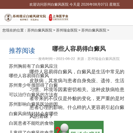
欢迎访问苏州白癜风医院 今天是
2026年08月07日 星期五
您现在的位置：
苏州白癜风医院
>
苏州瑞金医院
>
苏州白癜风医院
>
哪些人容易得白癜风
推荐阅读
发布时间：2021-06-22 来源：苏州瑞金白癜风医院
苏州胸前有了白癜风应注
哪些人容易得白癜风，白癜风是生活中常见的
哪些人容易得白癜风
皮肤病，其发病与患者自身免疫、遗传、生活
苏州青少年颈部得了白癜
习惯、环境等因素密切相关。这种皮肤病给患
可以治疗白癜风的方法有
者带来的不仅仅是外貌的变化，更严重的是对
苏州影响白癜风医治的因
患者心理的影响。什么样的人更容易引起白癜
白癜风病情好转会有哪些
风的青睐？
白斑患者不能吃的食物有
儿童得了白癜风饮食需要