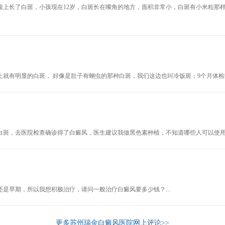
脸上长了白斑，小孩现在12岁，白斑长在嘴角的地方，面积非常小，白斑有小米粒那
 脸上就有明显的白斑， 好像是肚子有蛔虫的那种白斑，我们这边也叫冷饭斑；9个月体检
白斑，去医院检查确诊得了白癜风，医生建议我做黑色素种植，不知道哪些人可以使用黑
是早期，所以我想积极治疗，请问一般治疗白癜风要多少钱？...
更多苏州瑞金白癜风医院网上评论>>