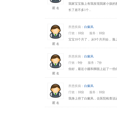
我家宝宝脸上有我发现我家小孩的
匿 名
长了差不多1个...
所患疾病：
白癜风
疗效：
10分
服务：
10分
宝宝10个月了， 从9个月开始，
匿 名
所患疾病：
白癜风
疗效：
9分
服务：
7分
你好，最近小腿和脚面上起了一些
匿 名
所患疾病：
白癜风
疗效：
10分
服务：
10分
我身上得了白癜风，去医院检查说还
匿 名