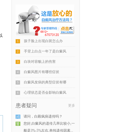
以
孩子脸上出现白斑怎么办
1
手背上白点一年了是白癜风
2
白块对容貌上的伤害
3
白癜风图片有哪些症状
4
白癜风发病的典型症状有哪
5
心理状态是否会影响白癜风
6
患者疑问
更多
请问，白殿疯病遗传吗？
您好,白癜风的遗传几率比较小,一
般是3%-5%左右,单纯遗传因素...