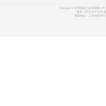
Copyright © 苏州瑞金门诊部有限公司 bdf.shxm
电话：0512-67073120
版
医院地址：江苏省苏州市