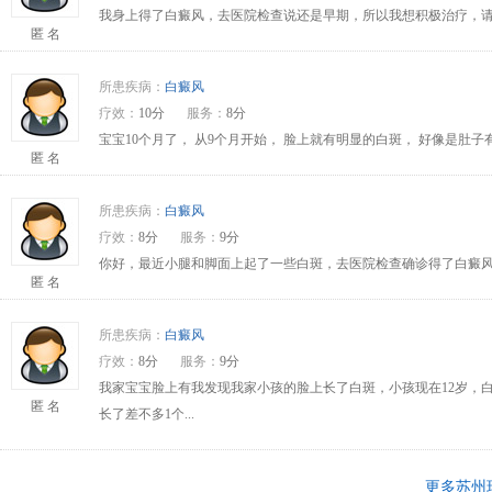
我身上得了白癜风，去医院检查说还是早期，所以我想积极治疗，请问
匿 名
所患疾病：
白癜风
疗效：
10分
服务：
8分
宝宝10个月了， 从9个月开始， 脸上就有明显的白斑， 好像是肚
匿 名
所患疾病：
白癜风
疗效：
8分
服务：
9分
你好，最近小腿和脚面上起了一些白斑，去医院检查确诊得了白癜风
匿 名
所患疾病：
白癜风
疗效：
8分
服务：
9分
我家宝宝脸上有我发现我家小孩的脸上长了白斑，小孩现在12岁，
匿 名
长了差不多1个...
更多苏州