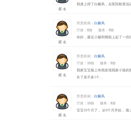
我身上得了白癜风，去医院检查说还
匿 名
所患疾病：
白癜风
疗效：
8分
服务：
9分
你好，最近小腿和脚面上起了一些
匿 名
所患疾病：
白癜风
疗效：
10分
服务：
9分
我家宝宝脸上有我发现我家小孩的
匿 名
长了差不多1个...
所患疾病：
白癜风
疗效：
10分
服务：
8分
宝宝10个月了， 从9个月开始，
匿 名