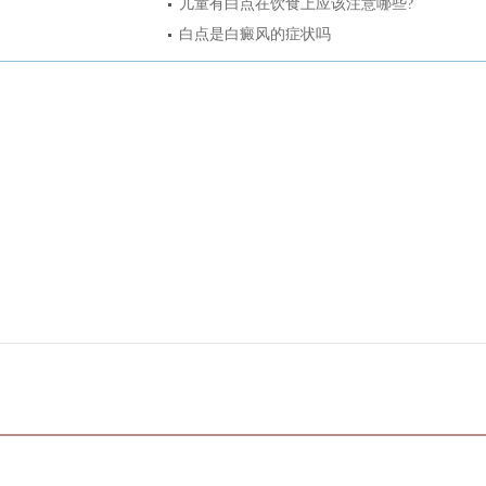
儿童有白点在饮食上应该注意哪些?
白点是白癜风的症状吗