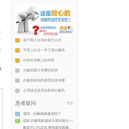
大
孩子脸上出现白斑怎么办
对
1
肤
手背上白点一年了是白癜风
2
白块对容貌上的伤害
3
风
白癜风图片有哪些症状
4
白癜风发病的典型症状有哪
5
心理状态是否会影响白癜风
6
患者疑问
更多
请问，白殿疯病遗传吗？
您好,白癜风的遗传几率比较小,一
般是3%-5%左右,单纯遗传因素...