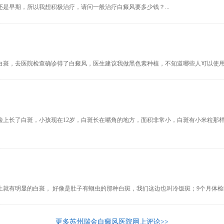
是早期，所以我想积极治疗，请问一般治疗白癜风要多少钱？...
白斑，去医院检查确诊得了白癜风，医生建议我做黑色素种植，不知道哪些人可以使用黑
脸上长了白斑，小孩现在12岁，白斑长在嘴角的地方，面积非常小，白斑有小米粒那
 脸上就有明显的白斑， 好像是肚子有蛔虫的那种白斑，我们这边也叫冷饭斑；9个月体检
更多苏州瑞金白癜风医院网上评论>>