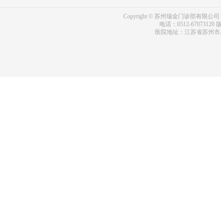
Copyright © 苏州瑞金门诊部有限公司 bdf.shxm
电话：0512-67073120
版
医院地址：江苏省苏州市