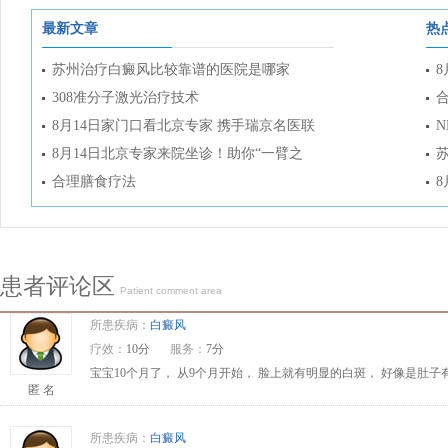
最新文章
热
苏州治疗白癜风比较靠谱的医院是哪家
308准分子激光治疗技术
8月14日家门口看北京专家 携手瑞京名医联
8月14日北京专家来院坐诊！助你“一臂之
合理膳食疗法
患者评论区
Patient comment area
所患疾病：
白癜风
疗效：
10分
服务：
7分
宝宝10个月了， 从9个月开始， 脸上就有明显的白斑， 好像是肚
匿 名
所患疾病：
白癜风