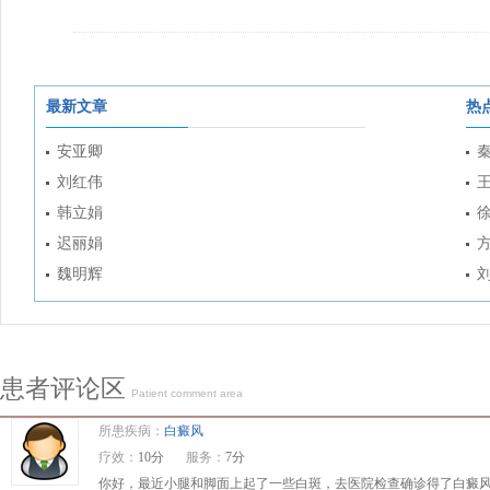
最新文章
热
安亚卿
刘红伟
韩立娟
迟丽娟
魏明辉
患者评论区
Patient comment area
所患疾病：
白癜风
疗效：
10分
服务：
7分
你好，最近小腿和脚面上起了一些白斑，去医院检查确诊得了白癜风