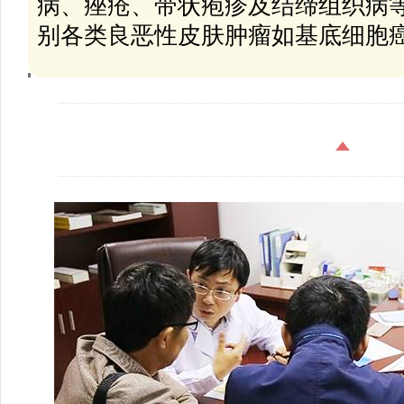
病、痤疮、带状疱疹及结缔组织病
别各类良恶性皮肤肿瘤如基底细胞