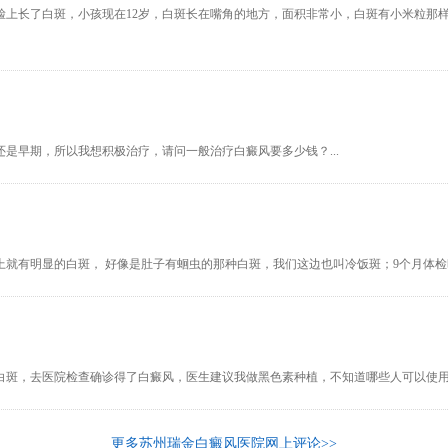
脸上长了白斑，小孩现在12岁，白斑长在嘴角的地方，面积非常小，白斑有小米粒那
是早期，所以我想积极治疗，请问一般治疗白癜风要多少钱？...
 脸上就有明显的白斑， 好像是肚子有蛔虫的那种白斑，我们这边也叫冷饭斑；9个月体检
白斑，去医院检查确诊得了白癜风，医生建议我做黑色素种植，不知道哪些人可以使用黑
更多苏州瑞金白癜风医院网上评论>>