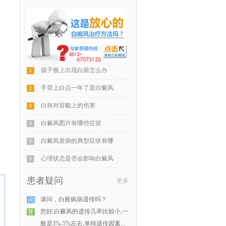
孩子脸上出现白斑怎么办
1
手背上白点一年了是白癜风
2
白块对容貌上的伤害
3
白癜风图片有哪些症状
4
白癜风发病的典型症状有哪
5
心理状态是否会影响白癜风
6
患者疑问
更多
请问，白殿疯病遗传吗？
您好,白癜风的遗传几率比较小,一
般是3%-5%左右,单纯遗传因素...