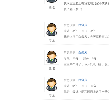
我家宝宝脸上有我发现我家小孩的
匿 名
长了差不多1个...
所患疾病：
白癜风
疗效：
8分
服务：
8分
我身上得了白癜风，去医院检查说还
匿 名
所患疾病：
白癜风
疗效：
10分
服务：
8分
宝宝10个月了， 从9个月开始，
匿 名
所患疾病：
白癜风
疗效：
9分
服务：
10分
你好，最近小腿和脚面上起了一些
匿 名