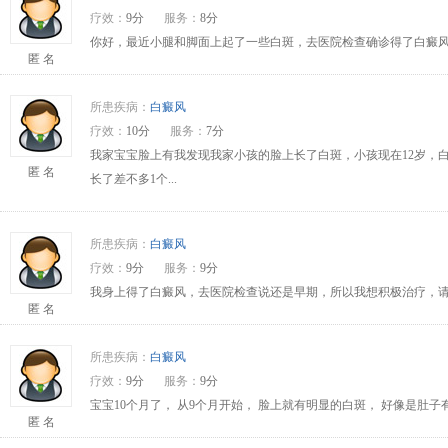
疗效：
9分
服务：
8分
你好，最近小腿和脚面上起了一些白斑，去医院检查确诊得了白癜风
匿 名
所患疾病：
白癜风
疗效：
10分
服务：
7分
我家宝宝脸上有我发现我家小孩的脸上长了白斑，小孩现在12岁，
匿 名
长了差不多1个...
所患疾病：
白癜风
疗效：
9分
服务：
9分
我身上得了白癜风，去医院检查说还是早期，所以我想积极治疗，请问
匿 名
所患疾病：
白癜风
疗效：
9分
服务：
9分
宝宝10个月了， 从9个月开始， 脸上就有明显的白斑， 好像是肚
匿 名