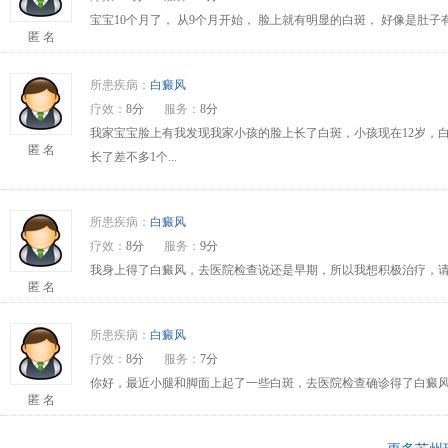
宝宝10个月了， 从9个月开始， 脸上就有明显的白斑， 好像是肚
匿 名
所患疾病：
白癜风
疗效：
8分
服务：
8分
我家宝宝脸上有我发现我家小孩的脸上长了白斑，小孩现在12岁，
匿 名
长了差不多1个...
所患疾病：
白癜风
疗效：
8分
服务：
9分
我身上得了白癜风，去医院检查说还是早期，所以我想积极治疗，请问
匿 名
所患疾病：
白癜风
疗效：
8分
服务：
7分
你好，最近小腿和脚面上起了一些白斑，去医院检查确诊得了白癜风
匿 名