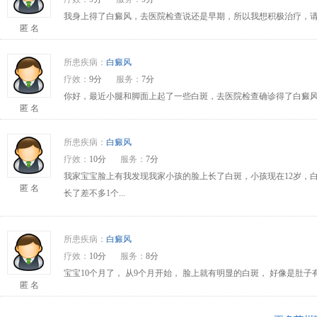
我身上得了白癜风，去医院检查说还是早期，所以我想积极治疗，请问
匿 名
所患疾病：
白癜风
疗效：
9分
服务：
7分
你好，最近小腿和脚面上起了一些白斑，去医院检查确诊得了白癜风
匿 名
所患疾病：
白癜风
疗效：
10分
服务：
7分
我家宝宝脸上有我发现我家小孩的脸上长了白斑，小孩现在12岁，
匿 名
长了差不多1个...
所患疾病：
白癜风
疗效：
10分
服务：
8分
宝宝10个月了， 从9个月开始， 脸上就有明显的白斑， 好像是肚
匿 名