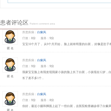
患者评论区
Patient comment area
所患疾病：
白癜风
疗效：
8分
服务：
9分
宝宝10个月了， 从9个月开始， 脸上就有明显的白斑， 好像是肚
匿 名
所患疾病：
白癜风
疗效：
9分
服务：
9分
我家宝宝脸上有我发现我家小孩的脸上长了白斑，小孩现在12岁，
匿 名
长了差不多1个...
所患疾病：
白癜风
疗效：
9分
服务：
8分
你好，最近小腿和脚面上起了一些白斑，去医院检查确诊得了白癜风
匿 名